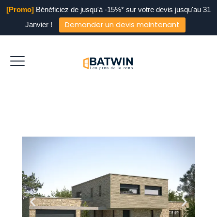
[Promo]
Bénéficiez de jusqu'à -15%* sur votre devis jusqu'au 31
Demander un devis maintenant
Janvier !