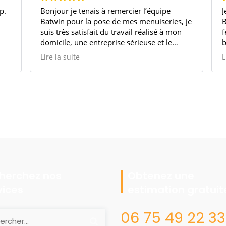
p.
Bonjour je tenais à remercier l’équipe
J
Batwin pour la pose de mes menuiseries, je
B
suis très satisfait du travail réalisé à mon
f
domicile, une entreprise sérieuse et le
b
commercial et à l’écoute et à suivis le
c
Lire la suite
L
chantier
be
Je recommande vivement cette entreprise
d
T
c
L
q
n
herchez nos
Obtenez une
vices
estimation gratuit
06 75 49 22 33