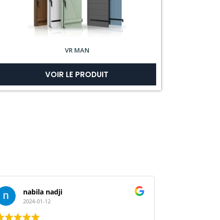
VR MAN
VOIR LE PRODUIT
nabila nadji
steph
2024-01-12
2023-11