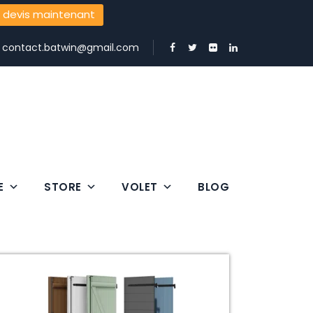
 devis maintenant
:
contact.batwin@gmail.com
E
STORE
VOLET
BLOG