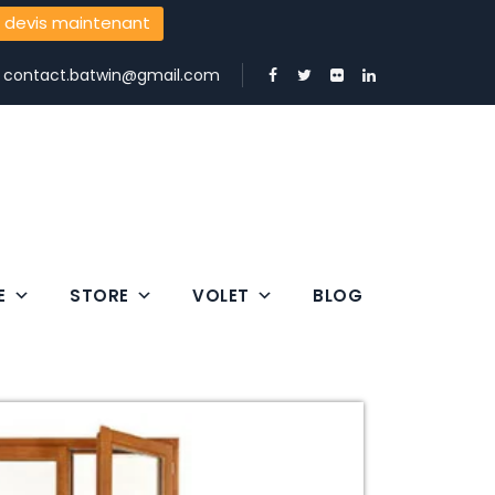
 devis maintenant
:
contact.batwin@gmail.com
E
STORE
VOLET
BLOG