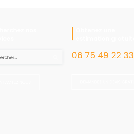
n
herchez nos
Obtenez une
vices
estimation gratuit
06 75 49 22 33
DEMANDEZ UN DEVIS GRAT
NTACTEZ NOUS