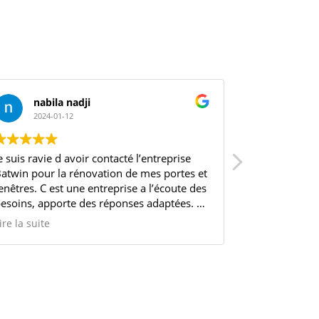
nabila nadji
steph
2024-01-12
2023-11
e suis ravie d avoir contacté l’entreprise
Merci pour vo
atwin pour la rénovation de mes portes et
l'écoute, une
enêtres. C est une entreprise a l’écoute des
pro, ils n'on
esoins, apporte des réponses adaptées. Le
surtout Momo q
ommercial est génial et disponible si on a
Je recommande
ire la suite
Lire la suite
soin . L’équipe de pose d’une efficacité et
’un professionnalisme incroyable
rès respectueux, on peut leur faire
onfiance a 200 cent pour cent.
es matériaux utilisés sont de très bonnes
ualités.