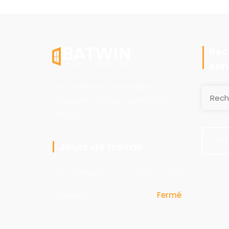
Rec
ser
Nous sommes une entreprise
proposant une large gamme des
services
CO
Jours de travail
Lun - Samedi
09:00 - 17:00
Dimanche
Fermé