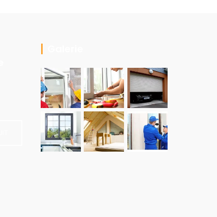
Je vous recommande vivement Batwin vous
e le regretterez pas!!!
Galerie
e
UIT