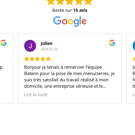
Basée sur
15 avis
Julien
2024-01-22
p.
Bonjour je tenais à remercier l’équipe
J
Batwin pour la pose de mes menuiseries, je
B
suis très satisfait du travail réalisé à mon
f
domicile, une entreprise sérieuse et le
b
commercial et à l’écoute et à suivis le
c
Lire la suite
L
chantier
be
Je recommande vivement cette entreprise
d
T
c
L
q