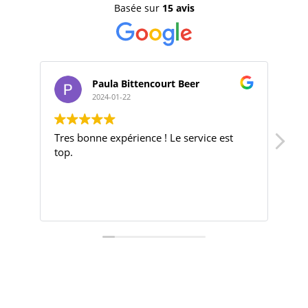
Basée sur
15 avis
Paula Bittencourt Beer
2024-01-22
Tres bonne expérience ! Le service est
Bon
top.
Ba
je 
mo
le 
Lir
ch
Je