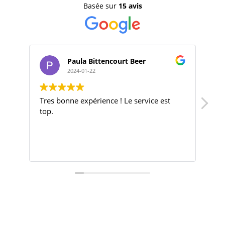
Basée sur
15 avis
Paula Bittencourt Beer
2024-01-22
Tres bonne expérience ! Le service est
Bon
top.
Ba
je 
mo
le 
Lir
ch
Je