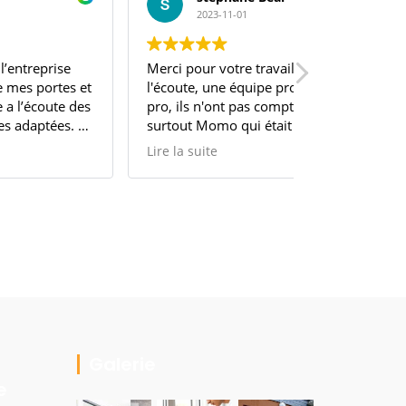
2023-11-01
2023-0
Merci pour votre travail, un commercial à
Entreprise sé
l'écoute, une équipe pro avec du matériel
fait refaire 
pro, ils n'ont pas compter leurs temps
de qualité, 
surtout Momo qui était sur tout les fronts.
commercial et
Je recommande cette entreprise
Lire la suite
Galerie
e