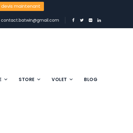
 devis maintenant
:
contact.batwin@gmail.com
E
STORE
VOLET
BLOG
e