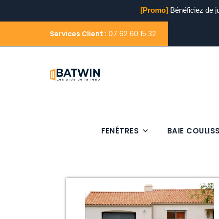
[Promo]
Bénéficiez de j
Services Client :
07 62 60 15 32
FENÊTRES
BAIE COULIS