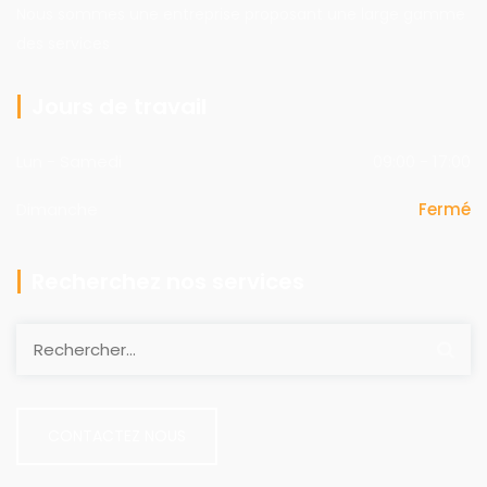
Nous sommes une entreprise proposant une large gamme
des services
Jours de travail
Lun - Samedi
09:00 - 17:00
Dimanche
Fermé
Recherchez nos services
CONTACTEZ NOUS