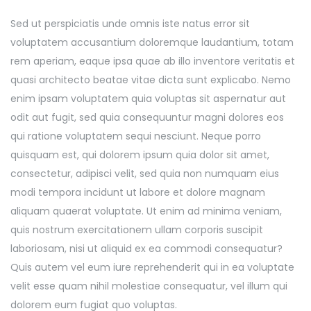
Sed ut perspiciatis unde omnis iste natus error sit
voluptatem accusantium doloremque laudantium, totam
rem aperiam, eaque ipsa quae ab illo inventore veritatis et
quasi architecto beatae vitae dicta sunt explicabo. Nemo
enim ipsam voluptatem quia voluptas sit aspernatur aut
odit aut fugit, sed quia consequuntur magni dolores eos
qui ratione voluptatem sequi nesciunt. Neque porro
quisquam est, qui dolorem ipsum quia dolor sit amet,
consectetur, adipisci velit, sed quia non numquam eius
modi tempora incidunt ut labore et dolore magnam
aliquam quaerat voluptate. Ut enim ad minima veniam,
quis nostrum exercitationem ullam corporis suscipit
laboriosam, nisi ut aliquid ex ea commodi consequatur?
Quis autem vel eum iure reprehenderit qui in ea voluptate
velit esse quam nihil molestiae consequatur, vel illum qui
dolorem eum fugiat quo voluptas.