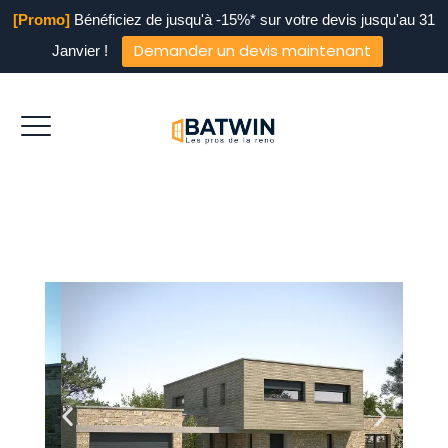
[Promo]
Bénéficiez de jusqu'à -15%* sur votre devis jusqu'au 31
Demander un devis maintenant
Janvier !