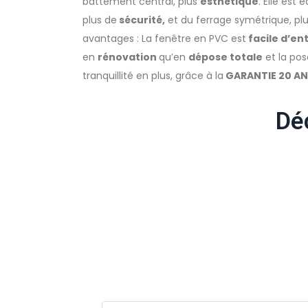
battement central, plus
esthétique
. Elle est
plus de
sécurité,
et du ferrage symétrique, pl
avantages : La fenêtre en PVC est
facile d’en
en
rénovation
qu’en
dépose totale
et la pos
tranquillité en plus, grâce à la
GARANTIE 20 A
Déc