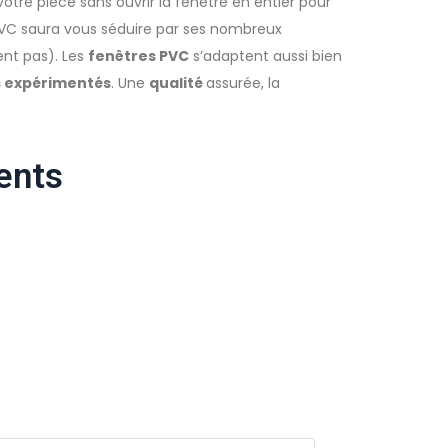
otre pièce sans ouvrir la fenêtre en entier pour
PVC saura vous séduire par ses nombreux
sent pas). Les
fenêtres PVC
s’adaptent aussi bien
 expérimentés
. Une
qualité
assurée, la
ients