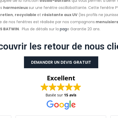
 équipée de la fonction
oscillo-battant
qui vous permet d’aérer v
us
harmonieux
sur une fenêtre oscillobattante. Cette fenêtre 
tretien
,
recyclable
et
résistante aux UV
(les profils ne jaunis
e de nos fenêtres est réalisée par nos compagnons
menuisiers
NS BATWIN
. Plus de détails sur la
pag
e Garantie 20 ans.
ouvrir les retour de nous cl
DEMANDER UN DEVIS GRATUIT
Excellent
Basée sur
15 avis