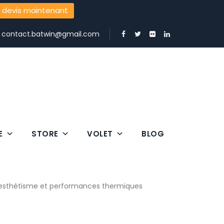
 devis maintenant
:
contact.batwin@gmail.com
E
STORE
VOLET
BLOG
 esthétisme et performances thermiques