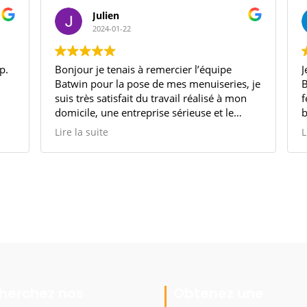
Julien
2024-01-22
p.
Bonjour je tenais à remercier l’équipe
J
Batwin pour la pose de mes menuiseries, je
B
suis très satisfait du travail réalisé à mon
f
domicile, une entreprise sérieuse et le
b
commercial et à l’écoute et à suivis le
c
Lire la suite
L
chantier
be
Je recommande vivement cette entreprise
d
T
c
L
q
n
herchez nos
Obtenez une