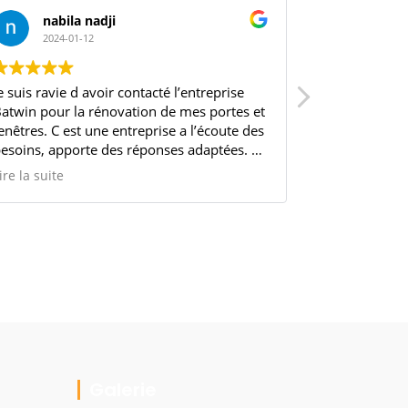
nabila nadji
steph
2024-01-12
2023-11
e suis ravie d avoir contacté l’entreprise
Merci pour vo
atwin pour la rénovation de mes portes et
l'écoute, une
enêtres. C est une entreprise a l’écoute des
pro, ils n'on
esoins, apporte des réponses adaptées. Le
surtout Momo q
ommercial est génial et disponible si on a
Je recommande
ire la suite
Lire la suite
soin . L’équipe de pose d’une efficacité et
’un professionnalisme incroyable
rès respectueux, on peut leur faire
onfiance a 200 cent pour cent.
es matériaux utilisés sont de très bonnes
ualités.
Je vous recommande vivement Batwin vous
e le regretterez pas!!!
Galerie