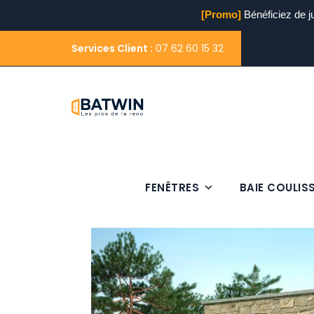
[Promo]
Bénéficiez de j
Services Client :
07 62 60 15 32
FENÊTRES
BAIE COULIS