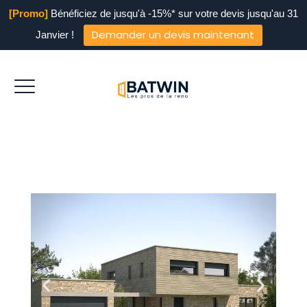
[Promo]
Bénéficiez de jusqu'à -15%* sur votre devis jusqu'au 31
Demander un devis maintenant
Janvier !