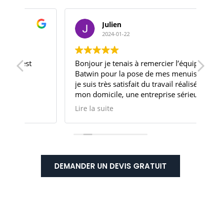
Julien
2024-01-22
Bonjour je tenais à remercier l’équipe
Je 
Batwin pour la pose de mes menuiseries,
Ba
je suis très satisfait du travail réalisé à
et 
mon domicile, une entreprise sérieuse et
de
le commercial et à l’écoute et à suivis le
ada
Lire la suite
Lir
chantier
dis
Je recommande vivement cette entreprise
pos
pr
Trè
con
DEMANDER UN DEVIS GRATUIT
Les
qua
Je
vou