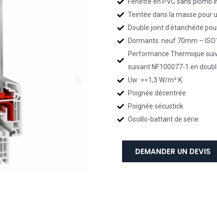
Fenêtre en PVC sans plomb i
Teintée dans la masse pour u
Double joint d’étanchéité pou
Dormants: neuf 70mm – ISO
Performance Thermique sui
suivant NF100077-1 en doubl
Uw: >=1,3 W/m².K
Poignée décentrée
Poignée sécustick
Oscillo-battant de série
DEMANDER UN DEVIS