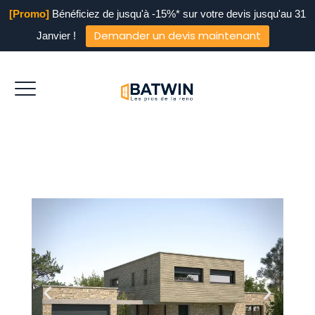
[Promo]
Bénéficiez de jusqu'à -15%* sur votre devis jusqu'au 31
Demander un devis maintenant
Janvier !