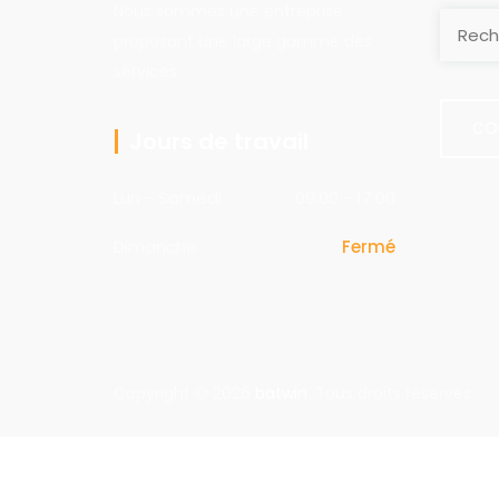
Nous sommes une entreprise
proposant une large gamme des
services
CO
Jours de travail
Lun - Samedi
09:00 - 17:00
Dimanche
Fermé
Copyright © 2026
batwin
. Tous droits réservés.