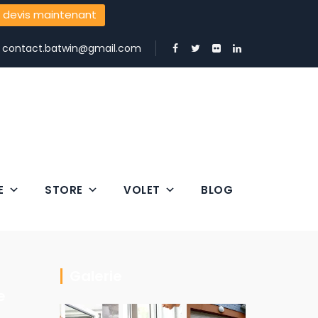
 devis maintenant
:
contact.batwin@gmail.com
E
STORE
VOLET
BLOG
Galerie
e