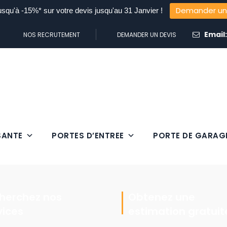
Demander un
usqu'à -15%* sur votre devis jusqu'au 31 Janvier !
Email
NOS RECRUTEMENT
DEMANDER UN DEVIS
SANTE
PORTES D’ENTREE
PORTE DE GARAG
herchez nos
Obtenez une
vices
estimation gratuit